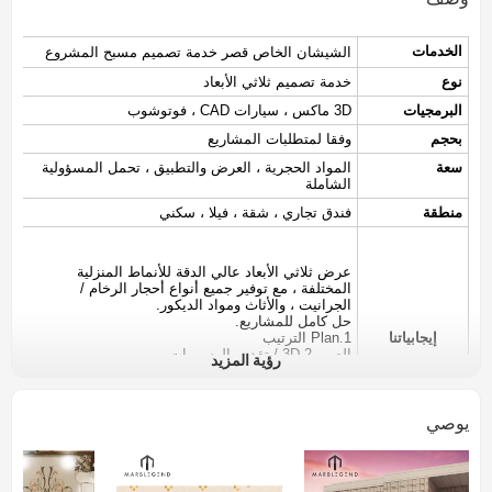
الخدمات
الشيشان الخاص قصر خدمة تصميم مسبح المشروع
نوع
خدمة تصميم ثلاثي الأبعاد
البرمجيات
3D ماكس ، سيارات CAD ، فوتوشوب
بحجم
وفقا لمتطلبات المشاريع
سعة
المواد الحجرية ، العرض والتطبيق ، تحمل المسؤولية
الشاملة
منطقة
فندق تجاري ، شقة ، فيلا ، سكني
عرض ثلاثي الأبعاد عالي الدقة للأنماط المنزلية
المختلفة ، مع توفير جميع أنواع أحجار الرخام /
الجرانيت ، والأثاث ومواد الديكور.
حل كامل للمشاريع.
إيجابياتنا
1.Plan الترتيب
الصور 2-3D / تقديم الرسومات
رؤية المزيد
3. رسومات البناء
4. قائمة المواد مع المواصفات
5. تكلفة البناء والميزانية
يوصي
تفاصيل المشروع