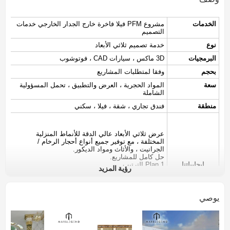
الخدمات
مشروع PFM فيلا فاخرة خارج الجدار الخارجي خدمات
التصميم
نوع
خدمة تصميم ثلاثي الأبعاد
البرمجيات
3D ماكس ، سيارات CAD ، فوتوشوب
بحجم
وفقا لمتطلبات المشاريع
سعة
المواد الحجرية ، العرض والتطبيق ، تحمل المسؤولية
الشاملة
منطقة
فندق تجاري ، شقة ، فيلا ، سكني
عرض ثلاثي الأبعاد عالي الدقة للأنماط المنزلية
المختلفة ، مع توفير جميع أنواع أحجار الرخام /
الجرانيت ، والأثاث ومواد الديكور.
حل كامل للمشاريع.
إيجابياتنا
1.Plan الترتيب
رؤية المزيد
الصور 2-3D / تقديم الرسومات
3. رسومات البناء
4. قائمة المواد مع المواصفات
5. تكلفة البناء والميزانية
يوصي