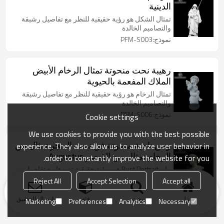
الدينية
تمثال الشكل هو رؤية حقيقية للنظر مع تفاصيل رشيقة
والتصاميم الخالدة
نموذج:PFM-S003
رهيبة نحت منحوتة تمثال الرخام الأبيض
الملاك المفعمة بالحيوية
تمثال الرخام هو رؤية حقيقية للنظر مع تفاصيل رشيقة
والتصاميم الخالدة
نموذج:PFM-S006
Cookie settings
We use cookies to provide you with the best possible
ومن ناحية منحوتة فن نحت الحجر تمثال من
experience. They also allow us to analyze user behavior in
الرخام تمثال من القيصر Augustus
order to constantly improve the website for you.
مان Bust Portrait هي رؤية حقيقية تميزها مع تفاصيل
رشيقة والتصاميم الخالدة
Reject All
Accept Selection
Accept all
نموذج:PFM-S008
منزل
بحث
فئة
ارسال التحقيق
Marketing
Preferences
Analytics
Necessary