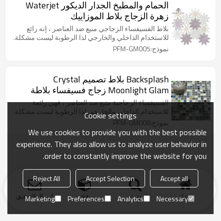
الحمام والمطبخ الجدار الديكور Waterjet
زهرة الزجاج بلاط الموزاييك
بلاط الفسيفساء الزجاجي منيع ضد العناصر ، إنه رائع
للاستخدام الداخلي والخارجي لذا الرطوبة ليست مشكلة.
نموذج:PFM-GM005
Backsplash بلاط تصميم Crystal
Moonlight Glam زجاج فسيفساء بلاطة
الفسيفساء الزجاجية منيع ضد العناصر ، فهي رائعة
للاستخدام الداخلي والخارجي لذا الرطوبة ليست مشكلة.
Cookie settings
نموذج:PFM-GM008
We use cookies to provide you with the best possible
experience. They also allow us to analyze user behavior in
order to constantly improve the website for you.
Reject All
Accept Selection
Accept all
منزل
بحث
فئة
ارسال التحقيق
Marketing
Preferences
Analytics
Necessary