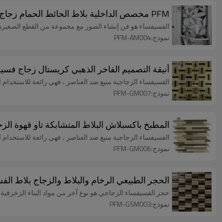
PFM مخصص الداخلية بلاط الحائط الحمام زجاج فن الفسيفساء الأبيض زهرة نمط
الفسيفساء هو فن إنشاء الصور مع مجموعة من القطع الصغيرة من
نموذج:PFM-AM004
أنيقة التصميم الفاخر الذهبي كريستال زجاج فسي
الفسيفساء الزجاجية منيع ضد العناصر ، فهي رائعة للاستخدام
نموذج:PFM-GM007
المطبخ باكسبلاش البلاط المتشابكة تاو قهوة الزج
الفسيفساء الزجاجية منيع ضد العناصر ، فهي رائعة للاستخدام
نموذج:PFM-GM006
الحجر الطبيعي الرخام والبلاط والزجاج بلاط الف
حجر الفسيفساء الزجاجي هو نوع آخر من مواد البناء الزخرفية الكبيرة 
نموذج:PFM-GSM003