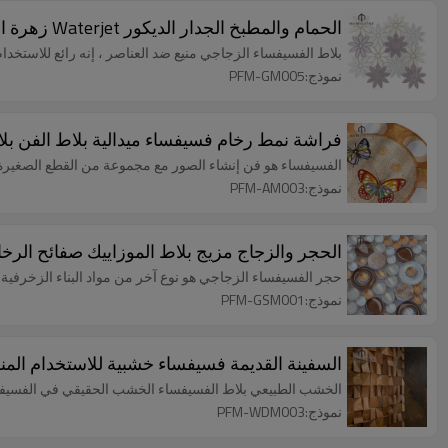
الحمام والمطبخ الجدار الديكور Waterjet زهرة الزجاج بلاط الموزاييك
بلاط الفسيفساء الزجاجي منيع ضد العناصر ، إنه رائع للاستخد
نموذج:PFM-GM005
فراشة نمط رخام فسيفساء ميدالية بلاط الفن بلا
الفسيفساء هو فن إنشاء الصور مع مجموعة من القطع الصغيرة من
نموذج:PFM-AM003
الحجر والزجاج مزيج بلاط الموزاييك صفائح الرخا
حجر الفسيفساء الزجاجي هو نوع آخر من مواد البناء الزخرفية الكبيرة 
نموذج:PFM-GSM001
السفينة القديمة فسيفساء خشبية للاستخدام الم
الخشب الطبيعي بلاط الفسيفساء الخشب الحقيقي في الفسيفسا
نموذج:PFM-WDM003