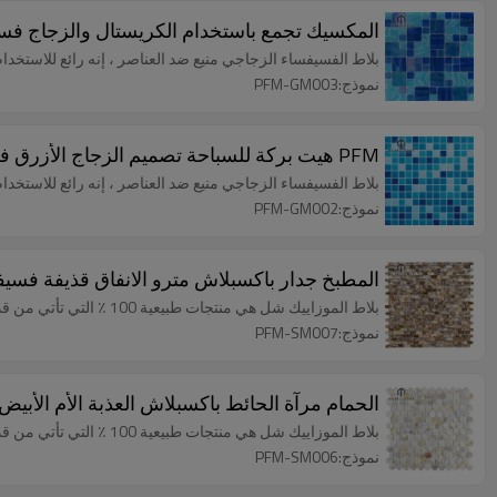
المكسيك تجمع باستخدام الكريستال والزجاج فسي
بلاط الفسيفساء الزجاجي منيع ضد العناصر ، إنه رائع للاستخد
نموذج:PFM-GM003
PFM هيت بركة للسباحة تصميم الزجاج الأزرق فسيفساء ورقة البلاط
بلاط الفسيفساء الزجاجي منيع ضد العناصر ، إنه رائع للاستخد
نموذج:PFM-GM002
المطبخ جدار باكسبلاش مترو الانفاق قذيفة ف
بلاط الموزاييك شل هي منتجات طبيعية 100 ٪ التي تأتي من قذيفة الطبيعية ، وبالتالي تأهيل المنتجات الخضراء.
نموذج:PFM-SM007
الحمام مرآة الحائط باكسبلاش العذبة الأم الأبيض 
بلاط الموزاييك شل هي منتجات طبيعية 100 ٪ التي تأتي من قذيفة الطبيعية ، وبالتالي تأهيل المنتجات الخضراء.
نموذج:PFM-SM006