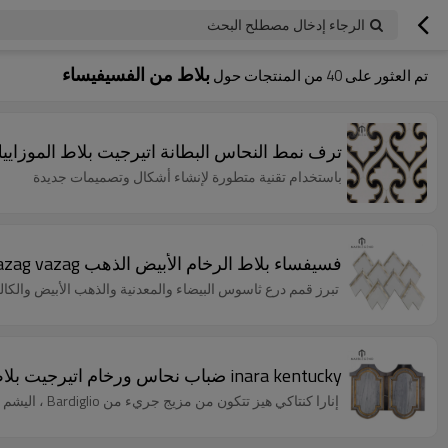
الرجاء إدخال مصطلح البحث
بلاط من الفسيفيساء
تم العثور على
40
من المنتجات حول
ترف نمط النحاس البطانة اتيرجيت بلاط الموزايي
باستخدام تقنية متطورة لإنشاء أشكال وتصميمات جديدة
فسيفساء بلاط الرخام الأبيض الذهب vazag vazag فسيفساء للجدار
تبرز قمم درع ثاسوس البيضاء والمعدنية والذهب الأبيض والكا
inara kentucky ضباب نحاس ورخام اتيرجيت بلاط الموزاييك للجدار أو باكسبلاش
إنارا كنتاكي هيز تتكون من مزيج جريء من Bardiglio ، اليشم الأسود والنحاس