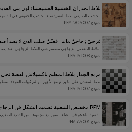
بلاط الجدران الخشبية الفسيفساء لون بني القديم
الخشب الطبيعي بلاط الفسيفساء الخشب الحقيقي في الفسيفسا
نموذج:PFM-WDM002
قزحيّ زجاجيّ ماس فضّيّ صلب الذى لا يصدأ ص
البلاط المعدني الزجاجي مصمم على البلاط الزجاجي. عند إضافة 
نموذج:PFM-MT003
مربع الجدار بلاط المطبخ باكسبلاش الفضة نحى ا
بلاط المعادن على ما يرام مع الأجهزة والتركيبات الفولاذ المقاو
نموذج:PFM-MT002
PFM مخصص الشعبية تصميم الشكل فن الزجاج فسيفساء الجدار الجداريات
الفسيفساء هو فن إنشاء الصور مع مجموعة من القطع الصغيرة من
نموذج:PFM-AM001