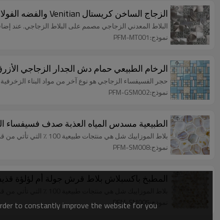
الزجاج الساخن كريستال Venitian والفضه الفولاذ المقاوم للصدأ بلاط الموزاييك المعدني
البلاط المعدني الزجاجي مصمم على البلاط الزجاجي. عند إضافة 
نموذج:PFM-MT001
الرخام الطبيعي حمام دش الجدار الزجاجي الأزر
حجر الفسيفساء الزجاجي هو نوع آخر من مواد البناء الزخرفية الكبيرة 
نموذج:PFM-GSM002
الطبيعية مسدس المياه العذبة صدف فسيفساء ا
بلاط الموزاييك شل هي منتجات طبيعية 100 ٪ التي تأتي من قذيفة الطبيعية ، وبالتالي تأهيل المنتجات الخضراء.
نموذج:PFM-SM008
المطبخ باكسبلاش بلاط قرش جولة أم لؤلؤة قذيفة
بلاط الموزاييك شل هي منتجات طبيعية 100 ٪ التي تأتي من قذيفة الطبيعية ، وبالتالي تأهيل المنتجات الخضراء.
نموذج:PFM-SM005
order to constantly improve the website for you.