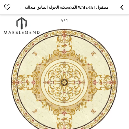
مصقول WATERJET الكلاسيكية الجولة الطابق ميدالية تصميم رخام البطانة
4
/
1