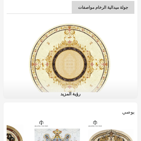
جولة ميدالية الرخام مواصفات
رؤية المزيد
يوصي
اسم المنتج
مصقول Waterjet جولة الطابق ميدالية تصميم رخام
المجلس العربي البطانة
رقم الصنف.
PFM-MM007
المواد
رخام طبيعي