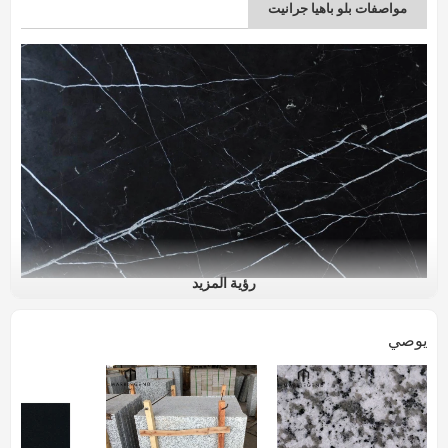
مواصفات بلو باهيا جرانيت
رؤية المزيد
يوصي
سعر المصنع الديكور الطبيعي بلاط الغرانيت الأزرق
اسم المنتج
باهيا
بلاطات ، بلاط ، تلطيخ ، عتبات نوافذ ، درج درجات
وأحواض ، مطبخ كونترتوب ، قمم فانلي ، قمم العمل
منتجات
، بولارات ، أعمدة ، كوربستوني. رصف الحجارة ،
الفسيفساء والحدود ، منحوتات ، شواهد القبور