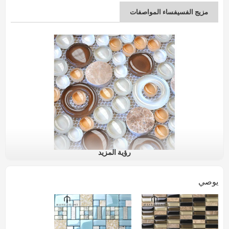
مزيج الفسيفساء المواصفات
رؤية المزيد
اسم المنتج
الحجر والزجاج مزيج بلاط الموزاييك صفائح الرخام
يوصي
الحمام الجدار المطبخ باكسبلاش
رقم الصنف.
PFM-GSM001
المواد
الزجاج ، الحجر ، الصدف
الحجم (مم)
300x300mm ، 320
x320mm ، 800x800mm ، حسب