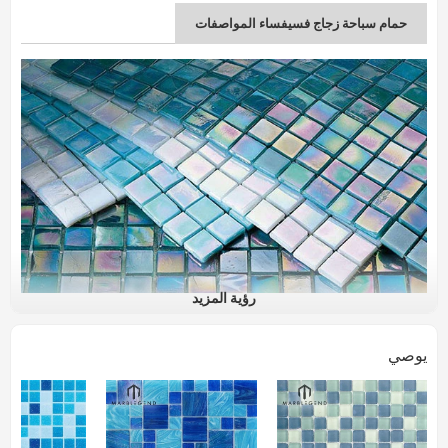
حمام سباحة زجاج فسيفساء المواصفات
رؤية المزيد
اسم المنتج
الصين فسيفساء التصميم الأزرق زجاج الفسيفساء
يوصي
صفائح البلاط لحمام السباحة
رقم الصنف.
PFM-GM001
المواد
زجاج
الحجم (مم)
300x300mm ، 320
x320mm ، 800x800mm ، حسب