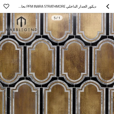
ديكور الجدار الداخلي PFM INARA STRATHMORE نحاس وبلاط الفسيفساء اتيرجيت الرخام
5
/
1