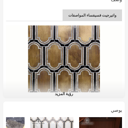
واتيرجيت فسيفساء المواصفات
رؤية المزيد
اسم المنتج
ديكور الجدار الداخلي PFM inara strathmore نحاس
وبلاط الفسيفساء اتيرجيت الرخام
يوصي
رقم الصنف.
PFM-GM008
المواد
الرخام والنحاس