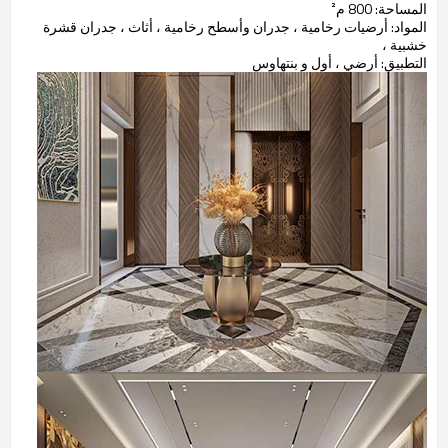
المساحة: 800 م²
المواد: أرضيات رخامية ، جدران وأسطح رخامية ، أثاث ، جدران قشرة
خشبية ،
التطبيق: أرضي ، أول و بنتهاوس