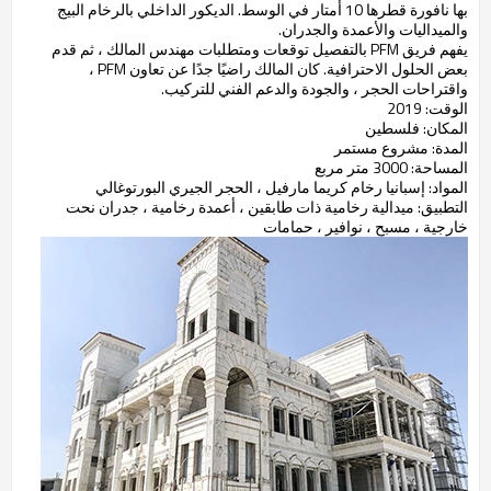
بها نافورة قطرها 10 أمتار في الوسط. الديكور الداخلي بالرخام البيج
والميداليات والأعمدة والجدران.
يفهم فريق PFM بالتفصيل توقعات ومتطلبات مهندس المالك ، ثم قدم
بعض الحلول الاحترافية. كان المالك راضيًا جدًا عن تعاون PFM ،
واقتراحات الحجر ، والجودة والدعم الفني للتركيب.
الوقت: 2019
المكان: فلسطين
المدة: مشروع مستمر
المساحة: 3000 متر مربع
المواد: إسبانيا رخام كريما مارفيل ، الحجر الجيري البورتوغالي
التطبيق: ميدالية رخامية ذات طابقين ، أعمدة رخامية ، جدران نحت
خارجية ، مسبح ، نوافير ، حمامات