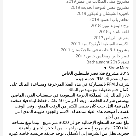
مشروع مبنى المكاتب في قطر 2019
مشروع قصر الدوحة الحديث 2019
نافورة الشيشان والديكور 2019
مطعم باب العمود 2018
برج دايموند توين 2018
قلعة تام داو 2018
معرض الرياض 2017
الكنيسة القبطية الأرثوذكسية 2017
مشروع فيلا خاصة في طاجيكستان 2017
قصر خاص ومجلس خاص 2017
فندق Bachaumont 2016
Show More ▼
2019 مشروع فيلا قصر فلسطين الخاص
سوف تقدم لك PFM خدمة جيدة
شرف لـ PFM بالمشاركة في هذه الفيلا المزخرفة ومساعدة المالك على
إكمال حلم طفولته مع مهندس المالك.
غادر المالك إلى المملكة العربية السعودية في سبعينيات القرن الماضي
ليؤسس شركته الخاصة ، وبعد أكثر من 40 عامًا ، خطط لبناء فيلا ضخمة
على قمة التل حيث كان يقضي الكثير من الوقت الممتع ، وفي الوقت
نفسه ، أصبحت هذه الفيلا سمعة له. الاسم والجهود طويلة المدى التي
يعمل من أجلها.
تبلغ مساحة السطح الإجمالية حوالي 3000 متر مربع ، بينما تبلغ مساحة
البناء 1200 متر مربع. إنه مبني بواجهات من الحجر الجيري وأعمدة
حجرية. تطل من الشرفة إلى الأسفل ، توجد حديقة فرنسية خاصة كبيرة