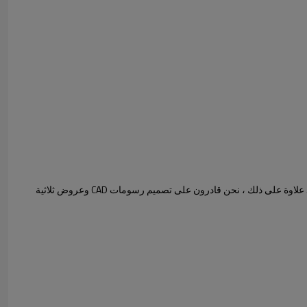
مصممو PFM مكرسون للتخصيص لكل عميل ، ويقدمون اقتراحات احترافية بشأن تصميم ولون فن الفسيفساء من خلال الجمع بين بيئة الموقع وطلبك الشخصي. علاوة على ذلك ، نحن قادرون على تصميم رسومات CAD وعروض ثلاثية