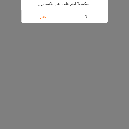
المكتب؟ انقر على 'نعم' للاستمرار
لا
نعم