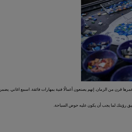
متازين ورثتهم عائلة عمرها قرن من الزمان. إنهم يصنعون أعمالًا فنية بمهارات فائقة. اسمع
يق رؤيتك لما يجب أن يكون عليه حوض السباحة.