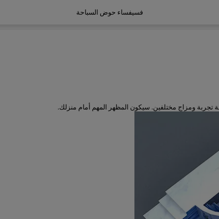
فسيفساء حوض السباحة
 تجربة ومزاج مختلفين. سيكون المظهر المهم أمام منزلك.